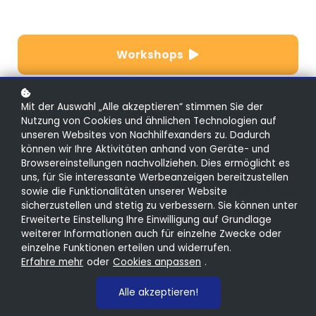
Workshops
Module
Mit der Auswahl „Alle akzeptieren“ stimmen Sie der
Nutzung von Cookies und ähnlichen Technologien auf
unseren Websites von Nachhilfexanders zu. Dadurch
können wir Ihre Aktivitäten anhand von Geräte- und
Browsereinstellungen nachvollziehen. Dies ermöglicht es
Welche Pakete gibt es
uns, für Sie interessante Werbeanzeigen bereitzustellen
sowie die Funktionalitäten unserer Website
sicherzustellen und stetig zu verbessern. Sie können unter
bei Nachhilfe x
Erweiterte Einstellung Ihre Einwilligung auf Grundlage
weiterer Informationen auch für einzelne Zwecke oder
anders?
einzelne Funktionen erteilen und widerrufen.
Erfahre mehr
oder
Cookies anpassen
.
Egal ob du dich auf die Matura vorbereiten möchtest
oder eine Schulstufe besuchst und bereit für die
Alle akzeptieren!
nächste Rechnungswesen-Stunde sein willst. Bei