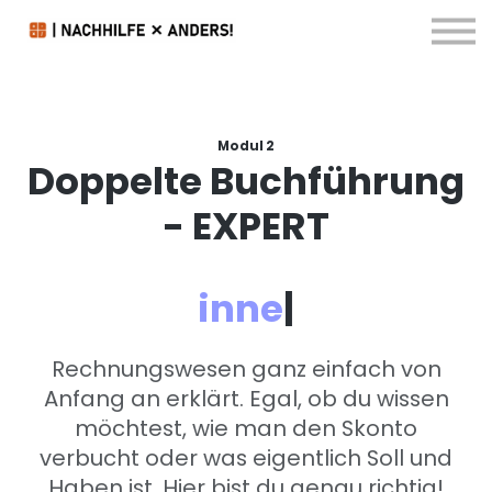
Kontakt & FAQ
Downloads
Blog
Anmelden
Modul 2
Doppelte Buchführung
- EXPERT
inner
|
Rechnungswesen ganz einfach von
Anfang an erklärt. Egal, ob du wissen
möchtest, wie man den Skonto
verbucht oder was eigentlich Soll und
Haben ist. Hier bist du genau richtig!